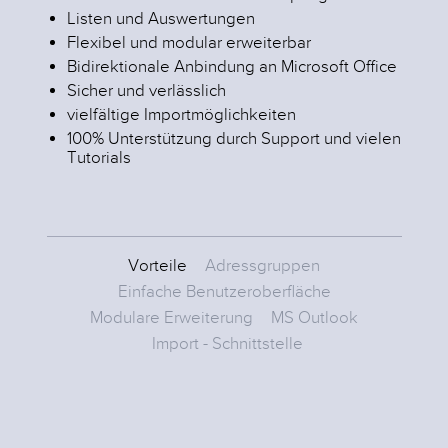
Newsl
Listen und Auswertungen
und M
Flexibel und modular erweiterbar
verwa
Bidirektionale Anbindung an Microsoft Office
Zudem
Telef
Sicher und verlässlich
ein Ei
vielfältige Importmöglichkeiten
100% Unterstützung durch Support und vielen
Tutorials
Vorteile
Adressgruppen
Einfache Benutzeroberfläche
Modulare Erweiterung
MS Outlook
Import - Schnittstelle