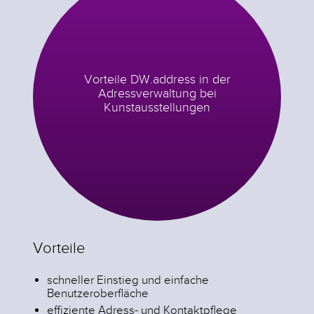
Vorteile DW.address in der
Adressverwaltung bei
Kunstausstellungen
Vorteile
Hier
Die V
schneller Einstieg und einfache
Künstl
Benutzeroberfläche
Firme
den v
effiziente Adress- und Kontaktpflege